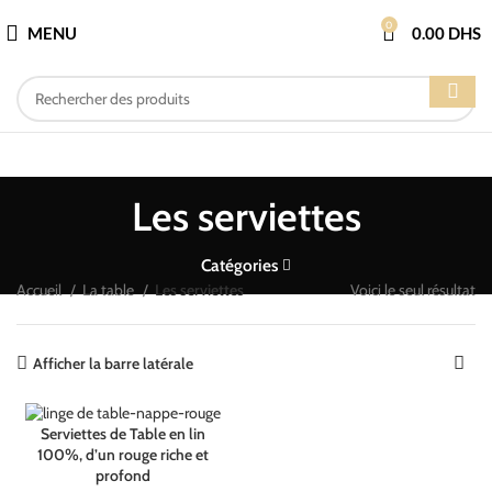
0
MENU
0.00
DHS
Les serviettes
Catégories
Accueil
La table
Les serviettes
Voici le seul résultat
Afficher la barre latérale
Serviettes de Table en lin
100%, d’un rouge riche et
profond