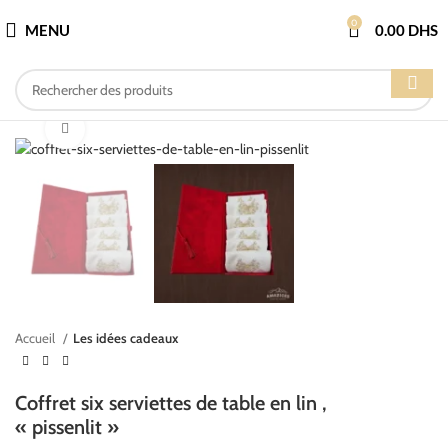
0
MENU
0.00
DHS
Cliquez pour agrandir
Accueil
Les idées cadeaux
Coffret six serviettes de table en lin ,
« pissenlit »