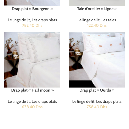
Drap plat « Bourgeon »
Taie d’oreiller « Ligne »
Le linge de lit
,
Les draps plats
Le linge de lit
,
Les taies
782.40
Dhs
122.40
Dhs
Drap plat « Half moon »
Drap plat « Ourda »
Le linge de lit
,
Les draps plats
Le linge de lit
,
Les draps plats
638.40
Dhs
758.40
Dhs