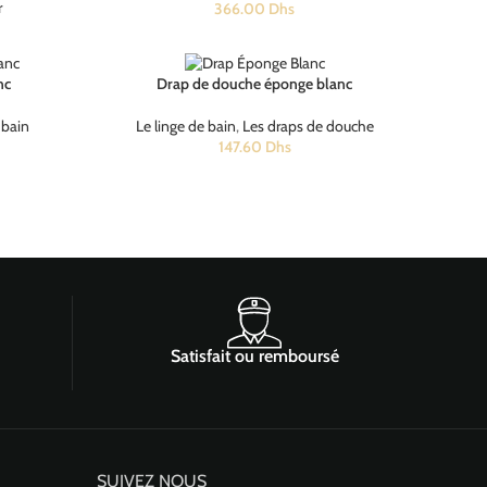
r
366.00
Dhs
nc
Drap de douche éponge blanc
 bain
Le linge de bain
,
Les draps de douche
147.60
Dhs
Satisfait ou remboursé
SUIVEZ NOUS