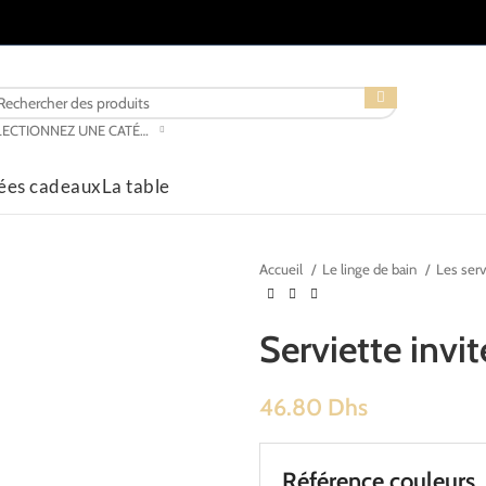
SÉLECTIONNEZ UNE CATÉGORIE
dées cadeaux
La table
Accueil
Le linge de bain
Les serv
Serviette invi
46.80
Dhs
Référence couleurs