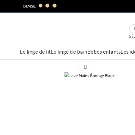
DEVISE:
Le linge de lit
Le linge de bain
Bébés enfants
Les i
Cliquez pour agrandir