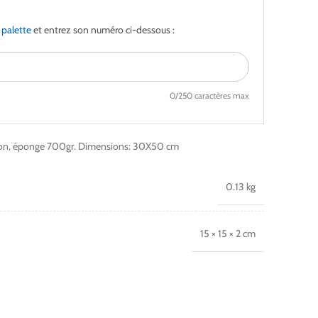
a
palette
et entrez son numéro ci-dessous :
0
/250 caractères max
oton, éponge 700gr. Dimensions: 30X50 cm
0.13 kg
15 × 15 × 2 cm