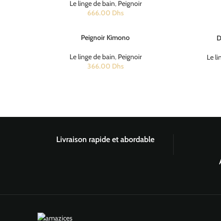
Le linge de bain
,
Peignoir
666.00
Dhs
Peignoir Kimono
D
Le linge de bain
,
Peignoir
Le li
366.00
Dhs
Livraison rapide et abordable