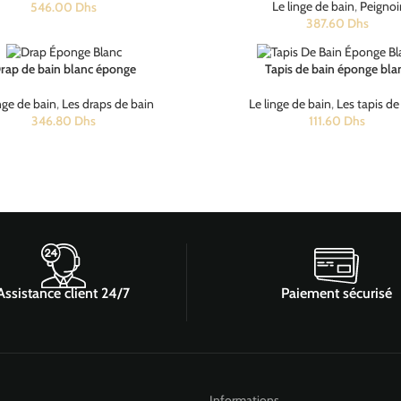
Le linge de bain
,
Peignoi
546.00
Dhs
387.60
Dhs
rap de bain blanc éponge
Tapis de bain éponge bla
nge de bain
,
Les draps de bain
Le linge de bain
,
Les tapis de
346.80
Dhs
111.60
Dhs
Assistance client 24/7
Paiement sécurisé
Informations