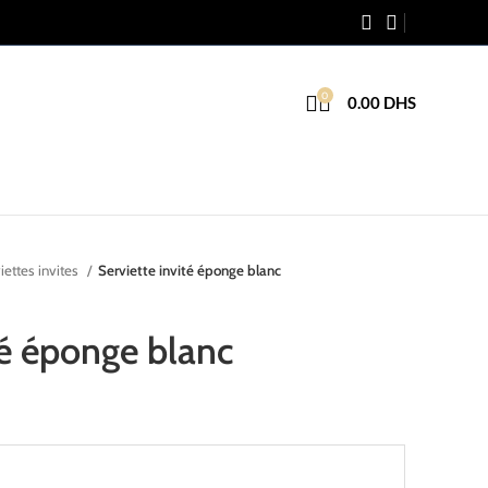
0
0.00
DHS
iettes invites
Serviette invité éponge blanc
té éponge blanc