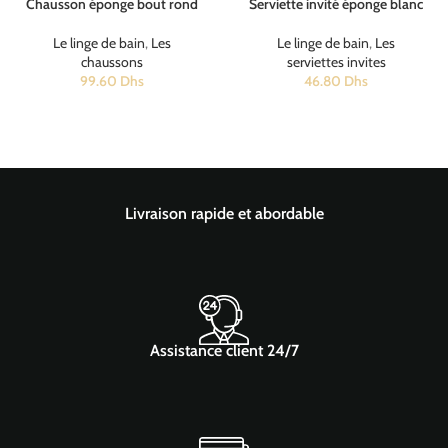
Chausson éponge bout rond
Serviette invité éponge blanc
Le linge de bain
,
Les
Le linge de bain
,
Les
chaussons
serviettes invites
99.60
Dhs
46.80
Dhs
Livraison rapide et abordable
Assistance client 24/7