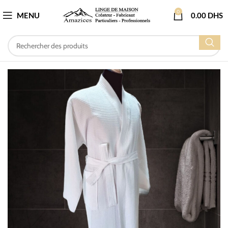
0
MENU
0.00
DHS